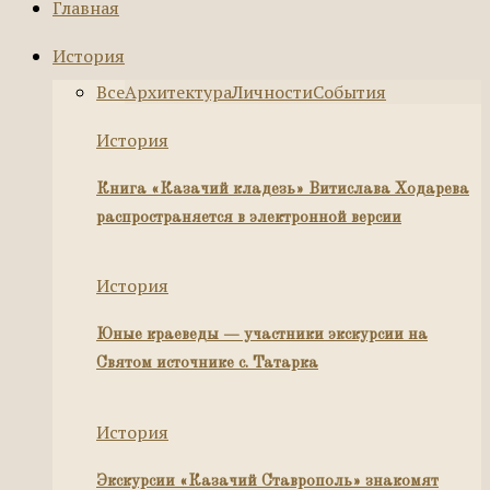
Главная
История
Все
Архитектура
Личности
События
История
Книга «Казачий кладезь» Витислава Ходарева
распространяется в электронной версии
История
Юные краеведы — участники экскурсии на
Святом источнике с. Татарка
История
Экскурсии «Казачий Ставрополь» знакомят