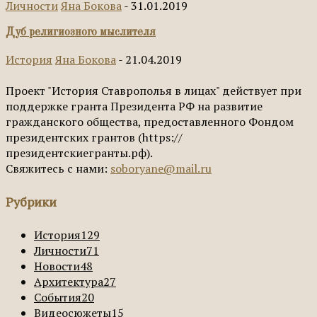
Личности
Яна Бокова
-
31.01.2019
Дуб религиозного мыслителя
История
Яна Бокова
-
21.04.2019
Проект "История Ставрополья в лицах" действует при
поддержке гранта Президента РФ на развитие
гражданского общества, предоставленного Фондом
президентских грантов (https://
президентскиегранты.рф).
Свяжитесь с нами:
soboryane@mail.ru
Рубрики
История
129
Личности
71
Новости
48
Архитектура
27
События
20
Видеосюжеты
15