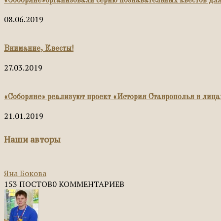
«Соборяне»организовали серию познавательных квестов дл
08.06.2019
Внимание, Квесты!
27.03.2019
«Соборяне» реализуют проект «История Ставрополья в лица
21.01.2019
Наши авторы
Яна Бокова
153 ПОСТОВ
0 КОММЕНТАРИЕВ