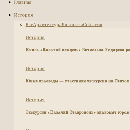
Главная
История
Все
Архитектура
Личности
События
История
Книга «Казачий кладезь» Витислава Ходарева рас
История
Юные краеведы — участники экскурсии на Святом 
История
Экскурсии «Казачий Ставрополь» знакомят горожа