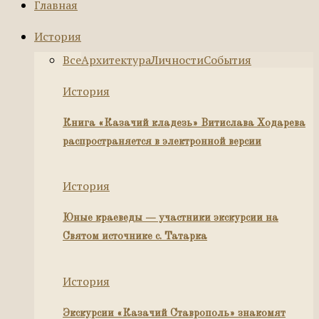
Главная
История
Все
Архитектура
Личности
События
История
Книга «Казачий кладезь» Витислава Ходарева
распространяется в электронной версии
История
Юные краеведы — участники экскурсии на
Святом источнике с. Татарка
История
Экскурсии «Казачий Ставрополь» знакомят