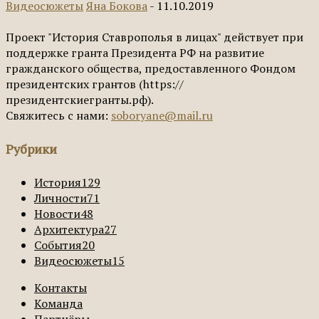
Видеосюжеты
Яна Бокова
-
11.10.2019
Проект "История Ставрополья в лицах" действует при
поддержке гранта Президента РФ на развитие
гражданского общества, предоставленного Фондом
президентских грантов (https://
президентскиегранты.рф).
Свяжитесь с нами:
soboryane@mail.ru
Рубрики
История
129
Личности
71
Новости
48
Архитектура
27
События
20
Видеосюжеты
15
Контакты
Команда