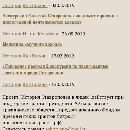
История
Яна Бокова
-
03.02.2019
Экскурсии «Казачий Ставрополь» знакомят горожан с
многогранной деятельностью казаков
История
Игорь Кочубеев
-
26.09.2019
Мельница «мучного короля»
История
Яна Бокова
-
17.02.2019
«Соборяне» провели 2 экскурсии по православным
святыням города Ставрополя
История
Яна Бокова
-
12.08.2019
Проект "История Ставрополья в лицах" действует при
поддержке гранта Президента РФ на развитие
гражданского общества, предоставленного Фондом
президентских грантов (https://
президентскиегранты.рф).
Свяжитесь с нами:
soboryane@mail.ru