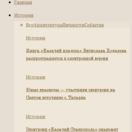
Главная
История
Все
Архитектура
Личности
События
История
Книга «Казачий кладезь» Витислава Ходарева
распространяется в электронной версии
История
Юные краеведы — участники экскурсии на
Святом источнике с. Татарка
История
Экскурсии «Казачий Ставрополь» знакомят