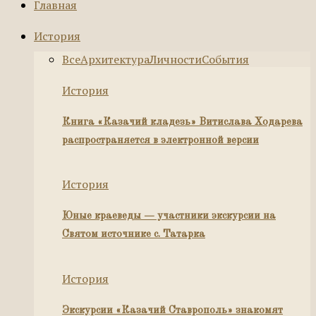
Главная
История
Все
Архитектура
Личности
События
История
Книга «Казачий кладезь» Витислава Ходарева
распространяется в электронной версии
История
Юные краеведы — участники экскурсии на
Святом источнике с. Татарка
История
Экскурсии «Казачий Ставрополь» знакомят