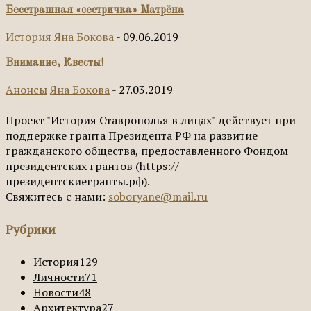
Бесстрашная «сестричка» Матрёна
История
Яна Бокова
-
09.06.2019
Внимание, Квесты!
Анонсы
Яна Бокова
-
27.03.2019
Проект "История Ставрополья в лицах" действует при
поддержке гранта Президента РФ на развитие
гражданского общества, предоставленного Фондом
президентских грантов (https://
президентскиегранты.рф).
Свяжитесь с нами:
soboryane@mail.ru
Рубрики
История
129
Личности
71
Новости
48
Архитектура
27