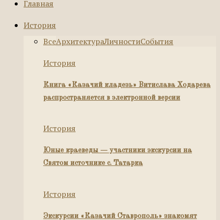
Главная
История
Все
Архитектура
Личности
События
История
Книга «Казачий кладезь» Витислава Ходарева
распространяется в электронной версии
История
Юные краеведы — участники экскурсии на
Святом источнике с. Татарка
История
Экскурсии «Казачий Ставрополь» знакомят