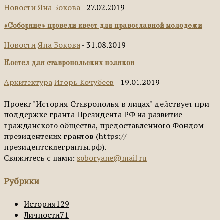
Новости
Яна Бокова
-
27.02.2019
«Соборяне» провели квест для православной молодежи
Новости
Яна Бокова
-
31.08.2019
Костел для ставропольских поляков
Архитектура
Игорь Кочубеев
-
19.01.2019
Проект "История Ставрополья в лицах" действует при
поддержке гранта Президента РФ на развитие
гражданского общества, предоставленного Фондом
президентских грантов (https://
президентскиегранты.рф).
Свяжитесь с нами:
soboryane@mail.ru
Рубрики
История
129
Личности
71