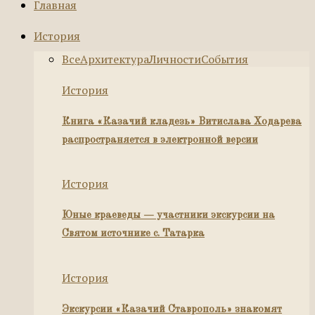
Главная
История
Все
Архитектура
Личности
События
История
Книга «Казачий кладезь» Витислава Ходарева
распространяется в электронной версии
История
Юные краеведы — участники экскурсии на
Святом источнике с. Татарка
История
Экскурсии «Казачий Ставрополь» знакомят